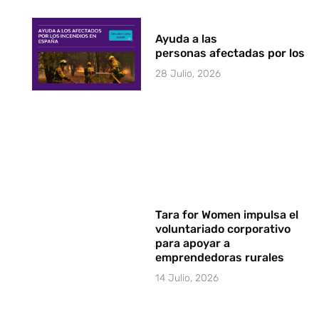
Ayuda a las
personas afectadas por los i
28 Julio, 2026
Tara for Women impulsa el
voluntariado corporativo
para apoyar a
emprendedoras rurales
14 Julio, 2026