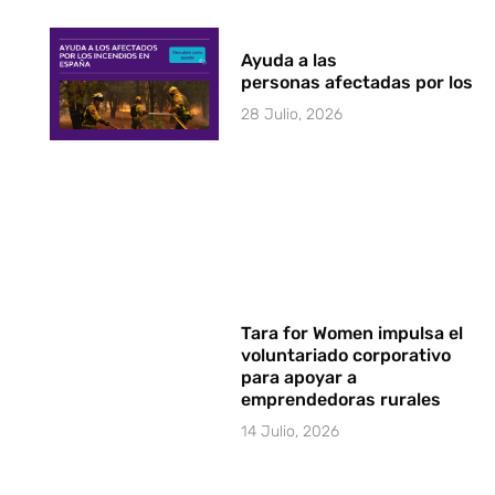
Ayuda a las
personas afectadas por los i
28 Julio, 2026
Tara for Women impulsa el
voluntariado corporativo
para apoyar a
emprendedoras rurales
14 Julio, 2026