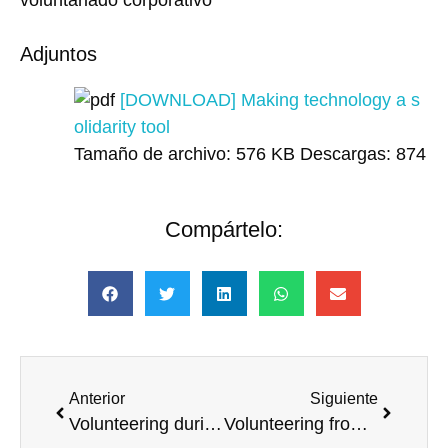
voluntariado corporativo
Adjuntos
[DOWNLOAD] Making technology a s
olidarity tool
Tamaño de archivo:
576 KB
Descargas:
874
Compártelo:
Anterior
Siguiente
Volunteering during pandemia __copia
Volunteering from CaixaBank. A new paradigma