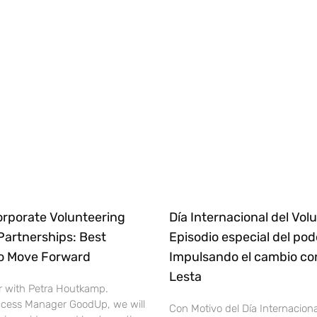
orporate Volunteering
Día Internacional del Volu
Partnerships: Best
Episodio especial del pod
to Move Forward
Impulsando el cambio co
Lesta
r with Petra Houtkamp.
cess Manager GoodUp, we will
Con Motivo del Día Internaciona