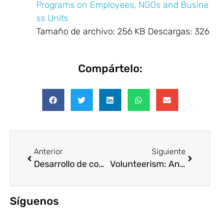
Programs on Employees, NGOs and Busine
ss Units
Tamaño de archivo:
256 KB
Descargas:
326
Compártelo:
Anterior
Siguiente
Desarrollo de competencias y habilidades a través del voluntariado corporativo
Volunteerism: An Old Concept, A New Business Model for Scaling Microfinance and Technology-for-Devel
Síguenos