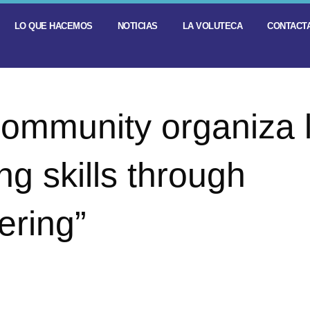
LO QUE HACEMOS
NOTICIAS
LA VOLUTECA
CONTACTA
ommunity organiza 
g skills through
ering”