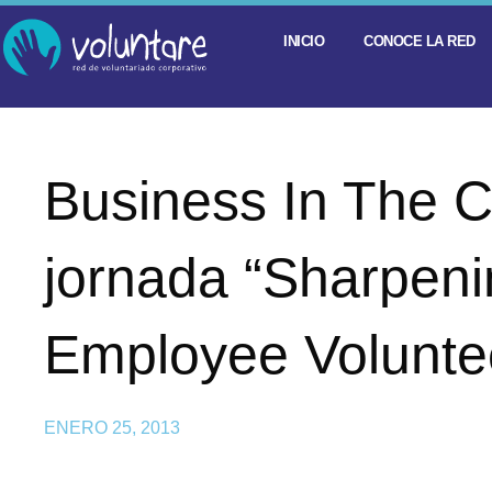
INICIO
CONOCE LA RED
Business In The C
jornada “Sharpenin
Employee Volunte
ENERO 25, 2013