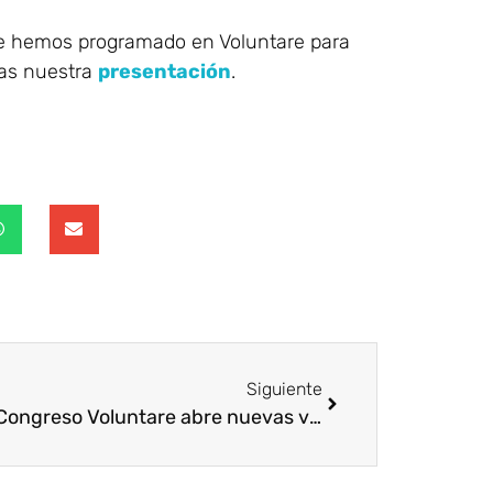
 hemos programado en Voluntare para
das nuestra
presentación
.
Siguiente
El III Congreso Voluntare abre nuevas vías de acción social