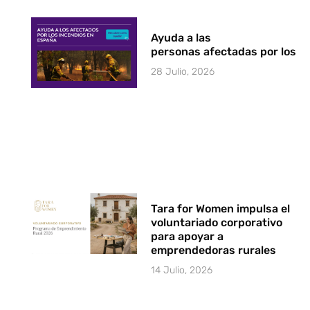
Ayuda a las
personas afectadas por los i
28 Julio, 2026
Tara for Women impulsa el
voluntariado corporativo
para apoyar a
emprendedoras rurales
14 Julio, 2026