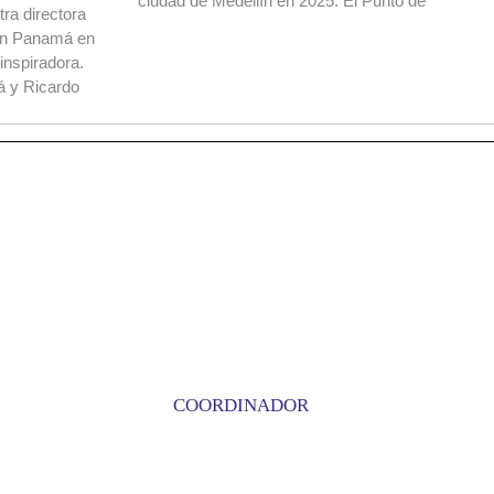
ciudad de Medellín en 2025. El Punto de
tra directora
 en Panamá en
inspiradora.
 y Ricardo
COORDINADOR