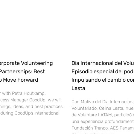
orporate Volunteering
Día Internacional del Volu
Partnerships: Best
Episodio especial del pod
to Move Forward
Impulsando el cambio co
Lesta
r with Petra Houtkamp.
cess Manager GoodUp, we will
Con Motivo del Día Internaciona
nings, ideas, and best practices
Voluntariado, Celina Lesta, nue
during GoodUp’s international
de Voluntare LATAM, participó
una experiencia profundamente
Fundación Trenco, AES Panamá