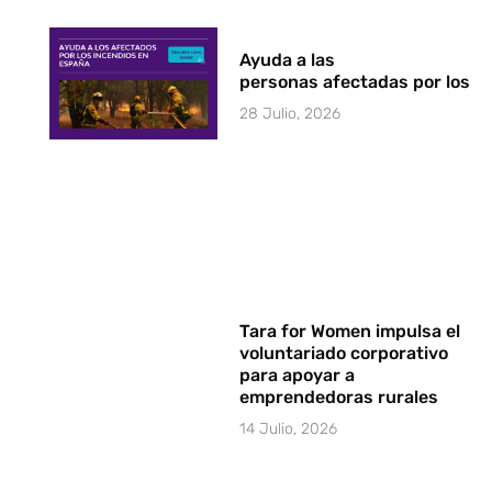
Ayuda a las
personas afectadas por los i
28 Julio, 2026
Tara for Women impulsa el
voluntariado corporativo
para apoyar a
emprendedoras rurales
14 Julio, 2026