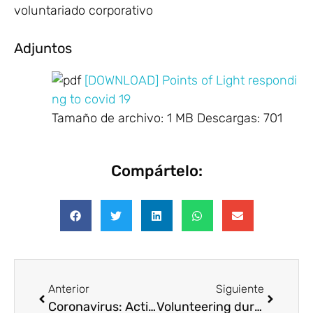
voluntariado corporativo
Adjuntos
[DOWNLOAD] Points of Light respondi
ng to covid 19
Tamaño de archivo:
1 MB
Descargas:
701
Compártelo:
Anterior
Siguiente
Coronavirus: Actions to continue promotingsocial impact
Volunteering during pandemia __copia