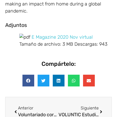
making an impact from home during a global
pandemic.
Adjuntos
E Magazine 2020 Nov virtual
Tamaño de archivo:
3 MB
Descargas:
943
Compártelo:
Anterior
Siguiente
Voluntariado corporativo: estratégico para el negocio (artículo en Business Venezuela)
VOLUNTIC Estudio sobre el impacto del uso de las TIC en la acción voluntaria