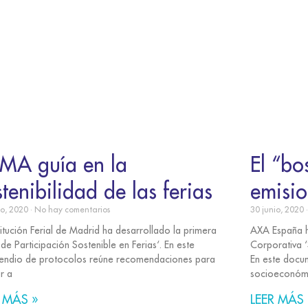
EMA guía en la
El “b
stenibilidad de las ferias
emisi
io, 2020
No hay comentarios
30 junio, 2020
titución Ferial de Madrid ha desarrollado la primera
AXA España h
de Participación Sostenible en Ferias‘. En este
Corporativa ‘
ndio de protocolos reúne recomendaciones para
En este docum
r a
socioeconómi
 MÁS »
LEER MÁS 