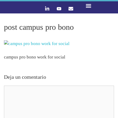
LO QUE HACEMOS
CONTACTA Y ÚNETE :)
post campus pro bono
campus pro bono work for social
Deja un comentario