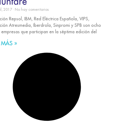
luntare
il, 2017
No hay comentarios
ción Repsol, IBM, Red Eléctrica Española, VIPS,
ción Atresmedia, Iberdrola, Sinpromi y SPB son ocho
s empresas que participan en la séptima edición del
 MÁS »