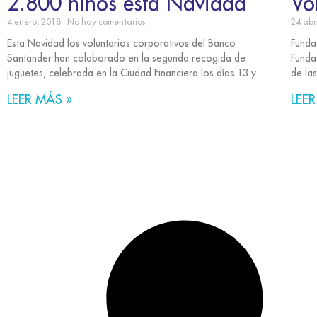
2.800 niños esta Navidad
Vo
4 enero, 2018
No hay comentarios
24 abr
Esta Navidad los voluntarios corporativos del Banco
Funda
Santander han colaborado en la segunda recogida de
Funda
juguetes, celebrada en la Ciudad Financiera los días 13 y
de la
LEER MÁS »
LEER