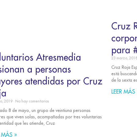
Cruz R
corpo
para #
luntarios Atresmedia
23 marzo, 201
usionan a personas
Cruz Roja Esp
está buscando
yores atendidas por Cruz
de la sexta e
ja
LEER MÁS 
io, 2019
No hay comentarios
sado 8 de mayo, un grupo de veintiuna personas
es que viven solas, acompañadas por tres voluntarias
 entidad que les atiende, Cruz
 MÁS »