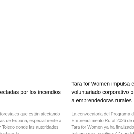
Tara for Women impulsa e
ectadas por los incendios
voluntariado corporativo 
a emprendedoras rurales
forestales que están afectando
La convocatoria del Programa 
onas de España, especialmente a
Emprendimiento Rural 2026 de 
y Toledo donde las autoridades
Tara for Women ya ha finalizad
declarar la
balance muy positivo: 47 candi