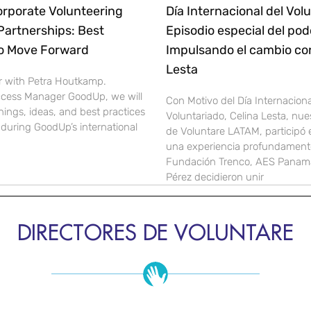
orporate Volunteering
Día Internacional del Volu
Partnerships: Best
Episodio especial del pod
to Move Forward
Impulsando el cambio co
Lesta
r with Petra Houtkamp.
cess Manager GoodUp, we will
Con Motivo del Día Internaciona
nings, ideas, and best practices
Voluntariado, Celina Lesta, nue
during GoodUp’s international
de Voluntare LATAM, participó
una experiencia profundamente
Fundación Trenco, AES Panamá
Pérez decidieron unir
DIRECTORES DE VOLUNTARE