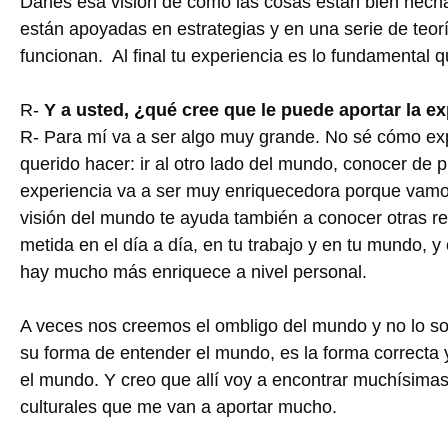
Darles esa visión de cómo las cosas están bien hecha
están apoyadas en estrategias y en una serie de teor
funcionan. Al final tu experiencia es lo fundamental 
R-
Y a usted, ¿qué cree que le puede aportar la e
R- Para mí va a ser algo muy grande. No sé cómo expl
querido hacer: ir al otro lado del mundo, conocer de 
experiencia va a ser muy enriquecedora porque vamos 
visión del mundo te ayuda también a conocer otras rea
metida en el día a día, en tu trabajo y en tu mundo, y
hay mucho más enriquece a nivel personal.
A veces nos creemos el ombligo del mundo y no lo s
su forma de entender el mundo, es la forma correcta
el mundo. Y creo que allí voy a encontrar muchísima
culturales que me van a aportar mucho.