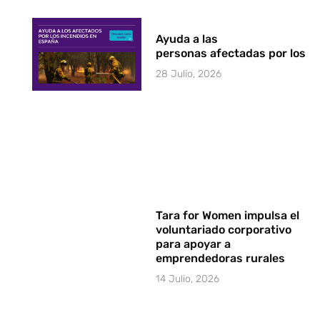
Ayuda a las
personas afectadas por los i
28 Julio, 2026
Tara for Women impulsa el
voluntariado corporativo
para apoyar a
emprendedoras rurales
14 Julio, 2026