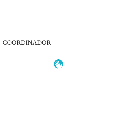
COORDINADOR
ÚLTIMAS NOTICIAS DE LOS SOCIOS DIRECTORES
Sobre la Red
Qué es Voluntare
Socios