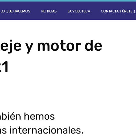
LO QUE HACEMOS
NOTICIAS
LA VOLUTECA
CONTACTA Y ÚNETE :)
 eje y motor de
21
mbién hemos
s internacionales,