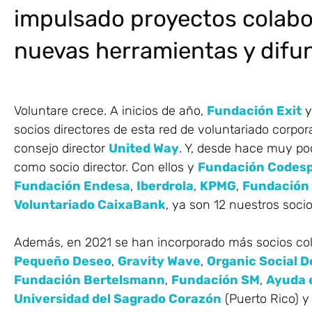
impulsado proyectos colabor
nuevas herramientas y difu
Voluntare crece. A inicios de año,
Fundación Exit
socios directores de esta red de voluntariado corpor
consejo director
United Way
. Y, desde hace muy p
como socio director. Con ellos y
Fundación Codes
Fundación Endesa
,
Iberdrola
,
KPMG
,
Fundación 
Voluntariado CaixaBank
, ya son 12 nuestros socio
Además, en 2021 se han incorporado más socios co
Pequeño Deseo
,
Gravity Wave
,
Organic Social D
Fundación Bertelsmann
,
Fundación SM
,
Ayuda 
Universidad del Sagrado Corazón
(Puerto Rico) 