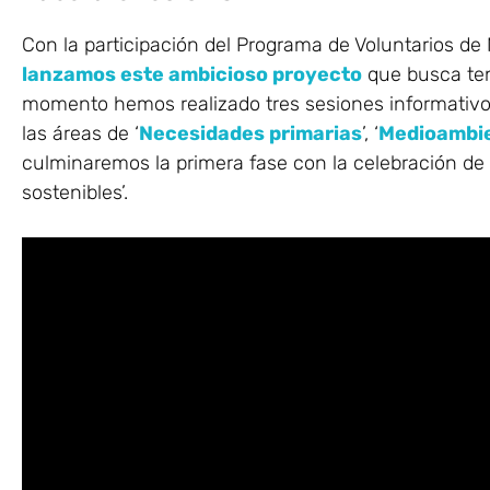
Con la participación del Programa de Voluntarios de
lanzamos este ambicioso proyecto
que busca ten
momento hemos realizado tres sesiones informativo
las áreas de ‘
Necesidades primarias
’, ‘
Medioambi
culminaremos la primera fase con la celebración de l
sostenibles’.