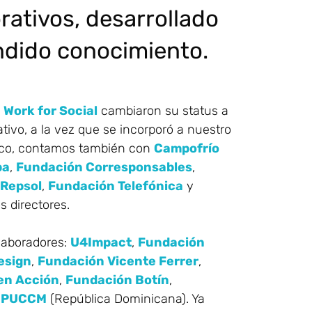
ativos, desarrollado
ndido conocimiento.
y
Work for Social
cambiaron su status a
ativo, a la vez que se incorporó a nuestro
oco, contamos también con
Campofrío
pa
,
Fundación Corresponsables
,
Repsol
,
Fundación Telefónica
y
s directores.
laboradores:
U4Impact
,
Fundación
esign
,
Fundación Vicente Ferrer
,
en Acción
,
Fundación Botín
,
y
PUCCM
(República Dominicana). Ya