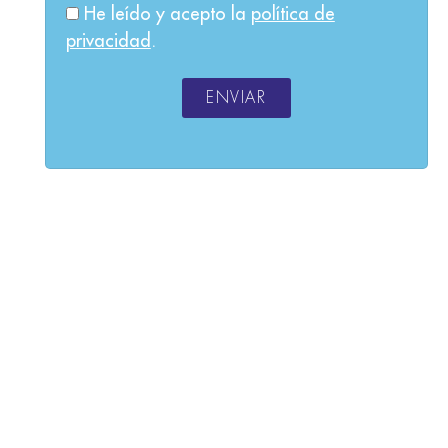
He leído y acepto la
política de
privacidad
.
ENVIAR